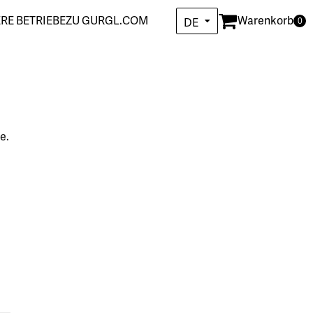
RE BETRIEBE
ZU GURGL.COM
Warenkorb
DE
0
EN
e.